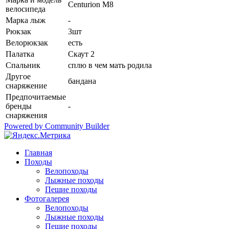
Centurion M8
велосипеда
Марка лыж
-
Рюкзак
3шт
Велорюкзак
есть
Палатка
Скаут 2
Спальник
сплю в чем мать родила
Другое
бандана
снаряжение
Предпочитаемые
бренды
-
снаряжения
Powered by Community Builder
Главная
Походы
Велопоходы
Лыжные походы
Пешие походы
Фотогалерея
Велопоходы
Лыжные походы
Пешие походы