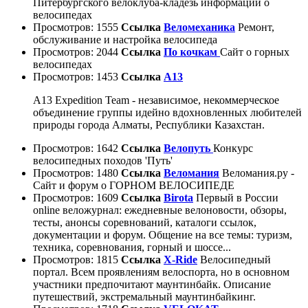
Питербургского велоклуба-кладезь информации о
велосипедах
Просмотров: 1555
Ссылка
Веломеханика
Ремонт,
обслуживание и настройка велосипеда
Просмотров: 2044
Ссылка
По кочкам
Сайт о горных
велосипедах
Просмотров: 1453
Ссылка
A13
A13 Expedition Team - независимое, некоммерческое
объединение группы идейно вдохновленных любителей
природы города Алматы, Республики Казахстан.
Просмотров: 1642
Ссылка
Велопуть
Конкурс
велосипедных походов 'Путь'
Просмотров: 1480
Ссылка
Веломания
Веломания.ру -
Сайт и форум о ГОРНОМ ВЕЛОСИПЕДЕ
Просмотров: 1609
Ссылка
Birota
Первый в России
online веложурнал: ежедневные велоновости, обзоры,
тесты, анонсы соревнований, каталоги ссылок,
документации и форум. Общение на все темы: туризм,
техника, соревнования, горный и шоссе...
Просмотров: 1815
Ссылка
X-Ride
Велосипедный
портал. Всем проявлениям велоспорта, но в основном
участники предпочитают маунтинбайк. Описание
путешествий, экстремальный маунтинбайкинг.