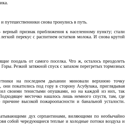
ика.
, и путешественники снова тронулись в путь.
– верный признак приближения к населенному пункту; стали
легкий перекус с распитием остатков молока. И снова крутой
ящие поодаль от самого поселка. Что ж, осталось преодолеть
Горы. Резкий затяжной спуск с запахом перегретых тормозных
путники на последнем дыхании миновали верхнюю точку
, они покатились под гору в сторону Асубулака, приглядывая
нил своими тенистыми опушками, но на каждой из них, так
Подходящее местечко нашлось лишь немного спустя, там, где
о причине высокой пожароопасности и банальной усталости.
ахватывающими дух серпантинами, виляющими по необычайно
ловя собой чередующиеся теплые и холодные потоки воздуха и