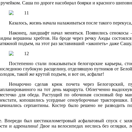
ручейком. Саша по дороге насобирал боярки и красного шиповн
Казалось, жизнь начала налаживаться после такого перекуса
Наконец, ландшафт начал меняться. Появились сенокосы 
видны вершины хребтов. На броде через речку Аюды состоялся 
затяжной подъем, на этот раз заставивший «закипеть» даже Сашу.
Постепенно стали показываться белогорские карьеры, сто
последнюю глубокую расщелину, отделявшую путников от Белой 
колодок, такой же крутой подъем, и вот он, асфальт!
Ненарочно сделав крюк почета через Белогорский, 
запланированного на тот день маршрута. Облегченно выдохнув
местечко для обеда. Растущий по обочинам сосновый бор ма
некстати, копошились усердные сеноуборочные тракторишки. 
начинались серпантины. Костер было решено не разводить п
ше. Впереди был шестикилометровый асфальтовый спуск с з
ости и адреналина! Двое на велосипедах неслись без оглядки, 