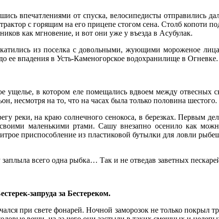
шись впечатлениями от спуска, велосипедисты отправились да
актор с горящим на его прицепе стогом сена. Столб копоти под
иков как мгновение, и вот они уже у въезда в Асубулак.
катились из поселка с довольными, жующими мороженое лицам
до ее впадения в Усть-Каменогорское водохранилище в Огневке.
кое ущелье, в котором еле помещались вдвоем между отвесных 
н, несмотря на то, что на часах была только половина шестого.
гу реки, на краю солнечного сенокоса, в березках. Первым дел
у своими маленькими ртами. Сашу внезапно осенило как мож
итрое приспособление из пластиковой бутылки для ловли рыбеш
у заплыла всего одна рыбка… Так и не отведав заветных пескаре
Бестерек-запруда за Бестереком.
ался при свете фонарей. Ночной заморозок не только покрыл тр
ходовые вещи, из-за чего они застыли в таких смешных и нелепы