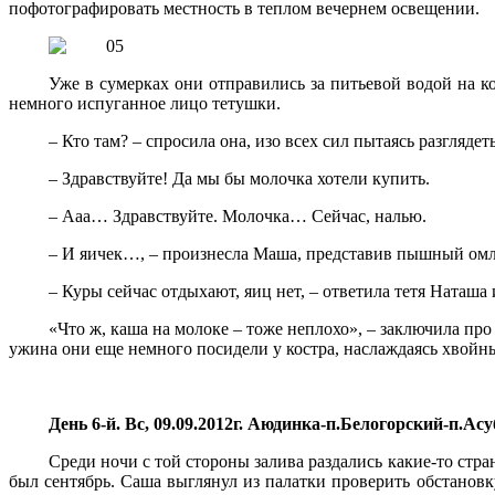
пофотографировать местность в теплом вечернем освещении.
Уже в сумерках они отправились за питьевой водой на ко
немного испуганное лицо тетушки.
– Кто там? – спросила она, изо всех сил пытаясь разгляде
– Здравствуйте! Да мы бы молочка хотели купить.
– Ааа… Здравствуйте. Молочка… Сейчас, налью.
– И яичек…, – произнесла Маша, представив пышный омле
– Куры сейчас отдыхают, яиц нет, – ответила тетя Наташа
«Что ж, каша на молоке – тоже неплохо», – заключила про
ужина они еще немного посидели у костра, наслаждаясь хвойным
День 6-й. Вс, 09.09.2012г. Аюдинка-п.Белогорский-п.Ас
Среди ночи с той стороны залива раздались какие-то стра
был сентябрь. Саша выглянул из палатки проверить обстанов