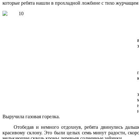
которые ребята нашли в прохладной ложбине с тихо журчащим 
Выручила газовая горелка.
Отобедав и немного отдохнув, ребята двинулись даль
красивому склону. Это были целых семь минут радости, скор
мелькающие сквозь кроны деревьев солнечные зайчики.