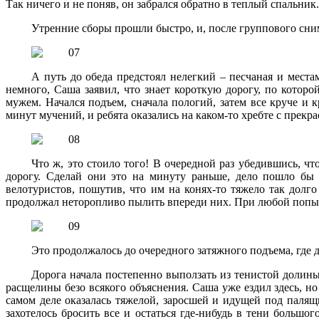
Так ничего и не поняв, он забрался обратно в теплый спальник.
Утренние сборы прошли быстро, и, после группового сним
А путь до обеда предстоял нелегкий – песчаная и мест
немного, Саша заявил, что знает короткую дорогу, по котор
мужем. Начался подъем, сначала пологий, затем все круче и 
минут мучений, и ребята оказались на каком-то хребте с прек
Что ж, это стоило того! В очередной раз убедившись, ч
дорогу. Сделай они это на минуту раньше, дело пошло бы 
велотуристов, пошутив, что им на конях-то тяжело так долг
продолжал неторопливо пылить впереди них. При любой попыт
Это продолжалось до очередного затяжного подъема, где
Дорога начала постепенно выползать из тенистой долины н
расщелины безо всякого объяснения. Саша уже ездил здесь, н
самом деле оказалась тяжелой, заросшей и идущей под палящ
захотелось бросить все и остаться где-нибудь в тени больш