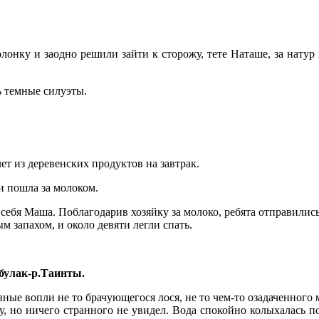
лонку и заодно решили зайти к сторожу, тете Наташе, за натур
ть темные силуэты.
т из деревенских продуктов на завтрак.
 и пошла за молоком.
 себя Маша. Поблагодарив хозяйку за молоко, ребята отправились
 запахом, и около девяти легли спать.
убулак-р.Таинты.
нные вопли не то брачующегося лося, не то чем-то озадаченного м
ку, но ничего странного не увидел. Вода спокойно колыхалась 