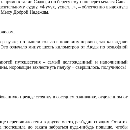
ь прямо в залив Садко, а по берегу ему наперерез мчался Саша.
спасительному судну. «Фууух, успел…», – облегченно выдохнула
 к Мысу Доброй Надежды.
голосом.
разу же, но вышли только в половину первого, так как ждали
в. Это означало минус шесть километров от Аюды по рельефной
ил апогей путешествия – самый долгожданный и наполненный
ны, норовящие захлестнуть палубу – свершилось, получилось!
ованную прежде стоянку в соседнем заливчике, отделенном от
це переставило тени в другое место, разбудив спящих. Остаток
 поспешила до заката забраться куда-нибудь повыше, чтобы