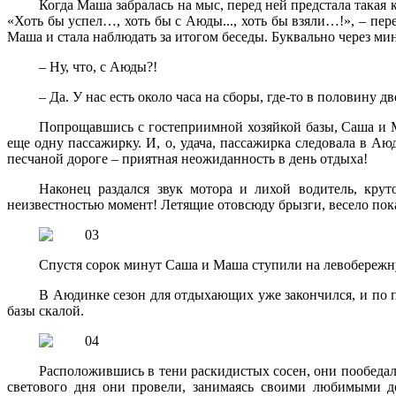
Когда Маша забралась на мыс, перед ней предстала такая 
«Хоть бы успел…, хоть бы с Аюды..., хоть бы взяли…!», – пер
Маша и стала наблюдать за итогом беседы. Буквально через м
– Ну, что, с Аюды?!
– Да. У нас есть около часа на сборы, где-то в половину
Попрощавшись с гостеприимной хозяйкой базы, Саша и Ма
еще одну пассажирку. И, о, удача, пассажирка следовала в А
песчаной дороге – приятная неожиданность в день отдыха!
Наконец раздался звук мотора и лихой водитель, кру
неизвестностью момент! Летящие отовсюду брызги, весело пок
Спустя сорок минут Саша и Маша ступили на левобереж
В Аюдинке сезон для отдыхающих уже закончился, и по п
базы скалой.
Расположившись в тени раскидистых сосен, они пообедали
светового дня они провели, занимаясь своими любимыми де