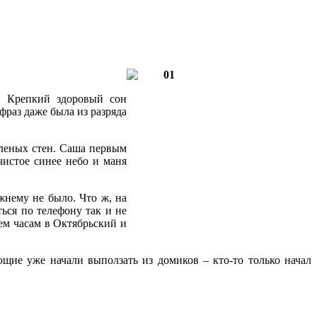
й. Крепкий здоровый сон
раз даже была из разряда
еленых стен. Саша первым
истое синее небо и маня
жнему не было. Что ж, на
ься по телефону так и не
рем часам в Октябрьский и
ющие уже начали выползать из домиков – кто-то только начал