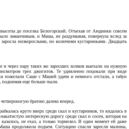
 высоты до поселка Белогорский. Отъехав от Аюдинки совсем
было заманчивым, и Маша, не раздумывая, повернула вслед за
ем заросла низкорослыми, но колючими кустарниками. Двадцать
ьше и через пару таких же заросших холмов выехали на нужную
рисмотром трех джигитов. Те удивленно поцокали при виде
ики пожелали Саше с Машей удачи и немного отстали, а табун
, поднимая еще больше пыли.
 четвероногую братию далеко вперед.
абкалась круто вверх среди скал и кустарников, то кидалась в
накатистую интересную дорогу среди скал и сосен, которая на
азалось, не ехал, а только тормозил. В один момент ей даже
к, Маша продолжила подъем. Ситуацию спасли заросли малины,