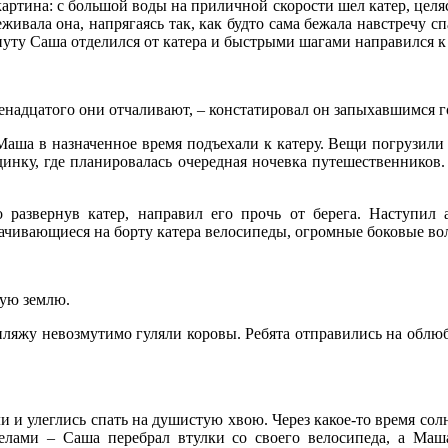
картина: с большой воды на приличной скорости шел катер, целяс
еживала она, напрягаясь так, как будто сама бежала навстречу 
инуту Саша отделился от катера и быстрыми шагами направился
 двенадцатого они отчаливают, – констатировал он запыхавшимся 
ша в назначенное время подъехали к катеру. Вещи погрузили с
юдинку, где планировалась очередная ночевка путешественнико
то развернув катер, направил его прочь от берега. Наступ
ачивающиеся на борту катера велосипеды, огромные боковые вол
ную землю.
ляжу невозмутимо гуляли коровы. Ребята отправились на облюб
 и улеглись спать на душистую хвою. Через какое-то время солн
лами – Саша перебрал втулки со своего велосипеда, а Маша