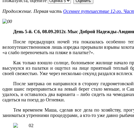
Пожалуйста, оцените
Продолжение. Первая часть
Осеннее путешествие 12-го. Часть
День 5-й. Сб, 08.09.2012г. Мыс Доброй Надежды-Аюдин
После предыдущих ночей эта показалась особенно те
велопутешественников лишь изредка прерывали взрывы хохота 
«а слабо переночевать на пляже в палатке?».
Как только взошло солнце, болоньевое жилище начало пр
высунулся из палатки и ощутил на лице приятный теплый бр
своей свежестью. Уже через несколько секунд раздался всплес
После завтрака он направился в сторону гидрометовской 
один шанс переправиться на левый берег стало меньше, и Са
удалось, и оставалось два варианта – либо сидеть на чемоданах
садиться на поезд до Огневки.
Тем временем Маша, сделав все дела по хозяйству, про
заниматься утренними процедурами, а кто-то уже давно рыбачи