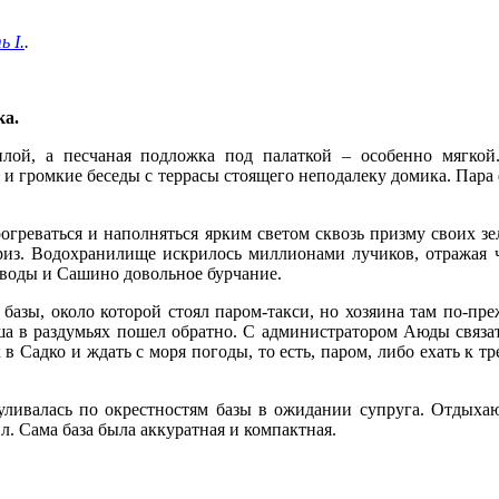
 I.
.
ка.
плой, а песчаная подложка под палаткой – особенно мягко
и громкие беседы с террасы стоящего неподалеку домика. Пара ф
огреваться и наполняться ярким светом сквозь призму своих з
из. Водохранилище искрилось миллионами лучиков, отражая ч
к воды и Сашино довольное бурчание.
базы, около которой стоял паром-такси, но хозяина там по-пре
ша в раздумьях пошел обратно. С администратором Аюды связат
 в Садко и ждать с моря погоды, то есть, паром, либо ехать к т
гуливалась по окрестностям базы в ожидании супруга. Отдыха
л. Сама база была аккуратная и компактная.