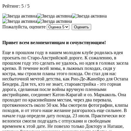
Рейтинг:
5
/
5
Пожалуйста, оцените
Привет всем велопехотинцам и сочувствующим!
Еще в прошлом году в нашем молодом клубе родилась идея
проехать по Старо-Австрийской дороге. К сожалению, в
прошлом году это сделать не удалось, но идея в головах засела
крепко. В течение всей зимы, в лыжных походах, сидя у
костра, мы строили планы этого похода. Он стал для нас
несбыточной мечтой детства, как Рио-Де-Жанейро для Остапа
Бендера. Для тех, кто не знает, староавстрийка - это горная
дорога, сделанная после войны вручную пленными
австрийцами, соединяет Катон-Карагай и оз. Маркаколь. Она
проходит по красивейшим местам, через два перевала,
протяженность около 50 км. Мы смотрели фотографии, клипы
походов, и от этого наше желание разгоралось еще сильнее. В
начале года определи дату похода, 23 июля. Практически все
велопехи смогли подгадать с отпусками и свободным
временем к этой дате. Не повезло только Доктору и Наташе,