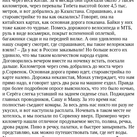
них через весь Китай. За 4 месяца они проехали около 5 тысяч
километров, через перевалы Тибета высотой более 4,5 тыс.
метров, и вот добрались до Казахстана. Спрашиваю, а на
староавстрийке то вы как оказались? Говорят, она на
китайских картах, как основная дорога показана. Байки у них
тоже какие-то чудные. Помесь дорожного велосипеда и МТБ,
руль в виде восьмерки, покрыт вспененной оплеткой,
багажники сзади и на передней вилке. А они удивленно на
нашу снарягу смотрят, где спрашивают, вы такие велорюкзаки
взяли? – Да у вас в России заказывали! Но больше всего их
удивило, что мы таким количеством народа ездим.
Договорились вечером вместе на ночевку встать, поехали
дальше. Километров через семь добрались до моста через
р.Сорвенок. Основная дорога прямо идет, староавстрийка по
карте налево. Дорожка неказистая, Монах утверждает, что нам
прямо надо, я говорит здесь два раза на машине ездил. Правда
при более подробном опросе выяснилось, что это было ночью,
и Серёга слегка уставший на заднем сиденье спал. Поджидаем
главных проводников, Сашу и Машу. За это время нас
полностью съедают комары. За весь день нас никто ни разу не
укусил, и вот наступила расплата. Ночевать в таком месте не
хотелось, и мы поехали по Сорвенку вверх. Примерно через
километр нашли отличное продуваемое место, поляна, речка,
дрова рядом. Пиво в речку, палатки, и быстрее заныривать. Не
представляю, как можно путешествовать там, где нет воды.