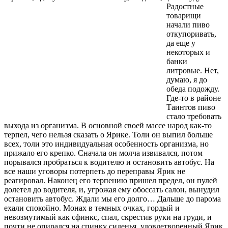
Радостные
товарищи
начали пиво
откупоривать,
да еще у
некоторых и
банки
литровые. Нет,
думаю, я до
обеда подожду.
Где-то в районе
Таинтов пиво
стало требовать
выхода из организма. В основной своей массе народ как-то
терпел, чего нельзя сказать о Ярике. Толи он выпил больше
всех, толи это индивидуальная особенность организма, но
прижало его крепко. Сначала он молча извивался, потом
порывался пробраться к водителю и остановить автобус. На
все наши уговоры потерпеть до переправы Ярик не
реагировал. Наконец его терпению пришел предел, он пулей
долетел до водителя, и, угрожая ему обоссать салон, вынудил
остановить автобус. Ждали мы его долго… Дальше до парома
ехали спокойно. Монах в темных очках, гордый и
невозмутимый как сфинкс, спал, скрестив руки на груди, и
почти не опирался на спинку сиденья, удовлетворенный Ярик