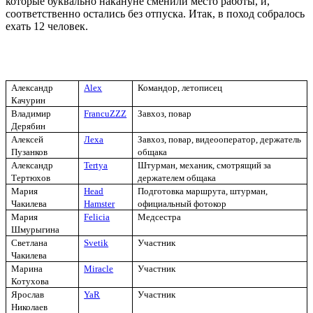
которые буквально накануне сменили место работы, и,
соответственно остались без отпуска. Итак, в поход собралось
ехать 12 человек.
Александр
Alex
Командор, летописец
Качурин
Владимир
FrancuZZZ
Завхоз, повар
Дерябин
Алексей
Леха
Завхоз, повар, видеооператор, держатель
Пузанков
общака
Александр
Tertya
Штурман, механик, смотрящий за
Тертюхов
держателем общака
Мария
Head
Подготовка маршрута, штурман,
Чакилева
Hamster
официальный фотокор
Мария
Felicia
Медсестра
Шмурыгина
Светлана
Svetik
Участник
Чакилева
Марина
Miracle
Участник
Котухова
Ярослав
YaR
Участник
Николаев