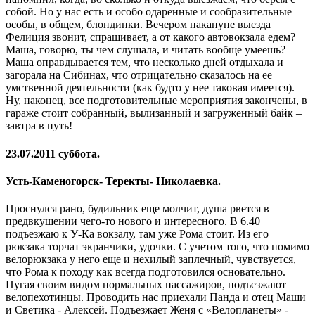
собой. Но у нас есть и особо одаренные и сообразительные
особы, в общем, блондинки. Вечером накануне выезда
Фелиция звонит, спрашивает, а от какого автовокзала едем?
Маша, говорю, ты чем слушала, и читать вообще умеешь?
Маша оправдывается тем, что несколько дней отдыхала и
загорала на Сибинах, что отрицательно сказалось на ее
умственной деятельности (как будто у нее таковая имеется).
Ну, наконец, все подготовительные мероприятия закончены, в
гараже стоит собранный, вылизанный и загруженный байк –
завтра в путь!
23.07.2011 суббота.
Усть-Каменогорск- Теректы- Николаевка.
Проснулся рано, будильник еще молчит, душа рвется в
предвкушении чего-то нового и интересного. В 6.40
подъезжаю к У-Ка вокзалу, там уже Рома стоит. Из его
рюкзака торчат экранчики, удочки. С учетом того, что помимо
велорюкзака у него еще и нехилый заплечный, чувствуется,
что Рома к походу как всегда подготовился основательно.
Пугая своим видом нормальных пассажиров, подъезжают
велопехотинцы. Проводить нас приехали Панда и отец Маши
и Светика - Алексей. Подъезжает Женя с «Велопланеты» -