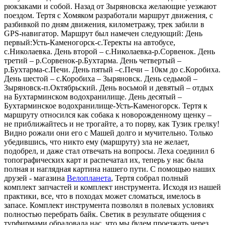
рюкзаками и собой. Назад от Зыряновска желающие уезжают
поездом. Тертя с Хомяком разработали маршрут движения, с
разбивкой по дням движения, километражу, трек забили в
GPS-навигатор. Маршрут был намечен следующий: День
первый:Усть-Каменогорск-с.Теректы на автобусе,
с.Николаевка. День второй – с.Николаевка-р.Сорвенок. День
третий – р.Сорвенок-р.Бухтарма. День четвертый –
р.Бухтарма-с.Печи. День пятый –с.Печи – 10км до с.Коробиха.
День шестой – с.Коробиха – Зыряновск. День седьмой –
Зыряновск-п.Октябрьский. День восьмой и девятый – отдых
на Бухтарминском водохранилище. День десятый –
Бухтарминское водохранилище-Усть-Каменогорск. Тертя к
маршруту относился как собака к новорожденному щенку –
не приближайтесь и не трогайте, а то порву, как Тузик грелку!
Видно рожали они его с Машей долго и мучительно. Только
убедившись, что никто ему (маршруту) зла не желает,
подобрел, и даже стал отвечать на вопросы. Леха соединил 6
топографических карт и распечатал их, теперь у нас была
полная и наглядная картина нашего пути. С помощью наших
друзей - магазина
Велопланета
, Тертя собрал полный
комплект запчастей и комплект инструмента. Исходя из нашей
практики, все, что в походах может сломаться, имелось в
запасе. Комплект инструмента позволял в полевых условиях
полностью перебрать байк. Светик в результате общения с
турфирмами обрадовала нас, что мы будем проезжать через