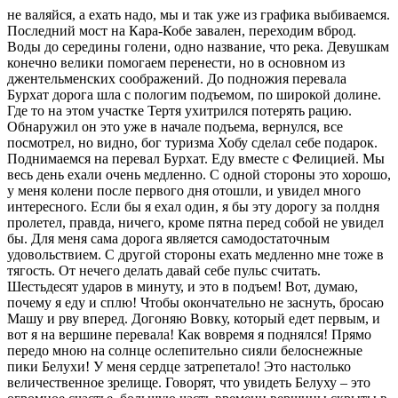
не валяйся, а ехать надо, мы и так уже из графика выбиваемся.
Последний мост на Кара-Кобе завален, переходим вброд.
Воды до середины голени, одно название, что река. Девушкам
конечно велики помогаем перенести, но в основном из
джентельменских соображений. До подножия перевала
Бурхат дорога шла с пологим подъемом, по широкой долине.
Где то на этом участке Тертя ухитрился потерять рацию.
Обнаружил он это уже в начале подъема, вернулся, все
посмотрел, но видно, бог туризма Хобу сделал себе подарок.
Поднимаемся на перевал Бурхат. Еду вместе с Фелицией. Мы
весь день ехали очень медленно. С одной стороны это хорошо,
у меня колени после первого дня отошли, и увидел много
интересного. Если бы я ехал один, я бы эту дорогу за полдня
пролетел, правда, ничего, кроме пятна перед собой не увидел
бы. Для меня сама дорога является самодостаточным
удовольствием. С другой стороны ехать медленно мне тоже в
тягость. От нечего делать давай себе пульс считать.
Шестьдесят ударов в минуту, и это в подъем! Вот, думаю,
почему я еду и сплю! Чтобы окончательно не заснуть, бросаю
Машу и рву вперед. Догоняю Вовку, который едет первым, и
вот я на вершине перевала! Как вовремя я поднялся! Прямо
передо мною на солнце ослепительно сияли белоснежные
пики Белухи! У меня сердце затрепетало! Это настолько
величественное зрелище. Говорят, что увидеть Белуху – это