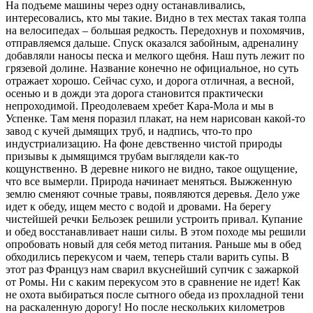
На подъеме машины через одну останавливались,
интересовались, кто мы такие. Видно в тех местах такая толпа
на велосипедах – большая редкость. Передохнув и похомячив,
отправляемся дальше. Спуск оказался забойным, адреналину
добавляли наносы песка и мелкого щебня. Наш путь лежит по
грязевой долине. Название конечно не официальное, но суть
отражает хорошо. Сейчас сухо, и дорога отличная, а весной,
осенью и в дожди эта дорога становится практически
непроходимой. Преодолеваем хребет Кара-Мола и мы в
Успенке. Там меня поразил плакат, на нем нарисован какой-то
завод с кучей дымящих труб, и надпись, что-то про
индустриализацию. На фоне девственно чистой природы
призывы к дымящимся трубам выглядели как-то
кощунственно. В деревне никого не видно, такое ощущение,
что все вымерли. Природа начинает меняться. Выжженную
землю сменяют сочные травы, появляются деревья. Дело уже
идет к обеду, ищем место с водой и дровами. На берегу
чистейшей речки Бельозек решили устроить привал. Купание
и обед восстанавливает наши силы. В этом походе мы решили
опробовать новый для себя метод питания. Раньше мы в обед
обходились перекусом и чаем, теперь стали варить супы. В
этот раз Француз нам сварил вкуснейший супчик с зажаркой
от Ромы. Ни с каким перекусом это в сравнение не идет! Как
не охота выбираться после сытного обеда из прохладной тени
на раскаленную дорогу! Но после нескольких километров