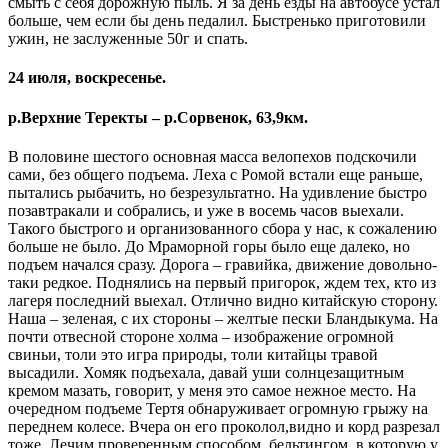
смыть с себя дорожную пыль. Я за день езды на автобусе устал
больше, чем если бы день педалил. Быстренько приготовили
ужин, не заслуженные 50г и спать.
24 июля, воскресенье.
р.Верхние Теректы – р.Сорвенок, 63,9км.
В половине шестого основная масса велопехов подскочили
сами, без общего подъема. Леха с Ромой встали еще раньше,
пытались рыбачить, но безрезультатно. На удивление быстро
позавтракали и собрались, и уже в восемь часов выехали.
Такого быстрого и организованного сбора у нас, к сожалению
больше не было. До Мраморной горы было еще далеко, но
подъем начался сразу. Дорога – гравийка, движение довольно-
таки редкое. Поднялись на первый пригорок, ждем тех, кто из
лагеря последний выехал. Отлично видно китайскую сторону.
Наша – зеленая, с их стороны – желтые пески Бландыкума. На
почти отвесной стороне холма – изображение огромной
свиньи, толи это игра природы, толи китайцы травой
высадили. Хомяк подъехала, давай уши солнцезащитным
кремом мазать, говорит, у меня это самое нежное место. На
очередном подъеме Тертя обнаруживает огромную грыжу на
переднем колесе. Вчера он его проколол,видно и корд разрезал
тоже. Лечим проверенным способом, бельтингом, в которую у