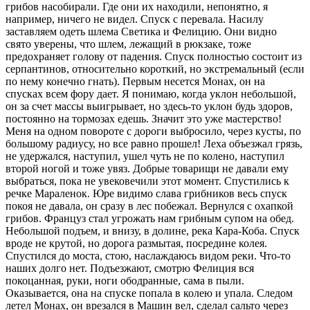
грибов насобирали. Где они их находили, непонятно, я
например, ничего не видел. Спуск с перевала. Насилу
заставляем одеть шлема Светика и Фелицию. Они видно
свято уверены, что шлем, лежащий в рюкзаке, тоже
предохраняет голову от падения. Спуск полностью состоит из
серпантинов, относительно короткий, но экстремальный (если
по нему конечно гнать). Первым несется Монах, он на
спусках всем фору дает. Я понимаю, когда уклон небольшой,
он за счет массы выигрывает, но здесь-то уклон будь здоров,
постоянно на тормозах едешь. Значит это уже мастерство!
Меня на одном повороте с дороги выбросило, через кусты, по
большому радиусу, но все равно прошел! Леха объезжал грязь,
не удержался, наступил, ушел чуть не по колено, наступил
второй ногой и тоже увяз. Добрые товарищи не давали ему
выбраться, пока не увековечили этот момент. Спустились к
речке Мараленок. Юре видимо слава грибников весь спуск
покоя не давала, он сразу в лес побежал. Вернулся с охапкой
грибов. Француз стал угрожать нам грибным супом на обед.
Небольшой подъем, и внизу, в долине, река Кара-Коба. Спуск
вроде не крутой, но дорога размытая, посредине колея.
Спустился до моста, стою, наслаждаюсь видом реки. Что-то
наших долго нет. Подъезжают, смотрю Фелиция вся
покоцанная, руки, ноги ободранные, сама в пыли.
Оказывается, она на спуске попала в колею и упала. Следом
летел Монах, он врезался в Машин вел, сделал сальто через