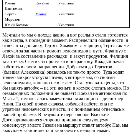
Роман
Ravshan
Участник
Пантюхин
Сергей
Монах
Участник
Морозов
Юрий Хохлов
Участник
Мечтали то мы о походе давно, а вот реально стали готовится
как всегда, в последний момент. Распределили обязанности: я
отвечал за доставку, Тертя с Хомяком за маршрут, Тертя так же
отвечал за запчасти и ремонт велосипедов в пути, Француз с
Лехой за составление раскладки, и закуп продуктов, Фелиция
за аптечку, Светик за пропуска в погранзону. Каждый начал
работать в своем направлении. Добраться до Теректов
(бывшая Алексеевка) оказалось не так-то просто. Туда ходят
только микроавтобусы Газель, в которые мы, со своими
велосипедами, конечно не влезаем. Стал узнавать цены, что
бы нанять автобус – на эти деньги в космос слетать можно. Но
безвыходных положений не бывает! Поехал на автовокзал по
Мызы 1, там оказалась замечательная женщина – диспетчер
Алия. На своей прямо скажем, собачьей работе, она не
утратила человеческих качеств, и с пониманием отнеслась к
нашей проблеме. В результате переговоров Высокие
Договаривающиеся стороны пришли к следующему
консенсусу: вместо Газели на маршрут ставят автобус Паз, мы
выкупаем задние места и забиваем их велосипедами,