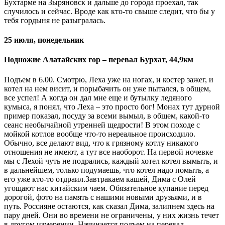
Бухтарме на Зыряновск и дальше до города проехал, так
случилось и сейчас. Вроде как кто-то свыше следит, что бы у
тебя гордыня не разыгралась.
25 июля, понедельник
Подножие Алатайских гор – перевал Бурхат, 44,9км
Подъем в 6.00. Смотрю, Леха уже на ногах, и костер зажег, и
котел на нем висит, и порыбачить он уже пытался, в общем,
все успел! А когда он дал мне еще и бутылку ледяного
кумыса, я понял, что Леха – это просто бог! Монах тут дурной
пример показал, посуду за всеми вымыл, в общем, какой-то
сеанс необычайной утренней щедрости! В этом походе с
мойкой котлов вообще что-то нереальное происходило.
Обычно, все делают вид, что к грязному котлу никакого
отношения не имеют, а тут все наоборот. На первой ночевке
мы с Лехой чуть не подрались, каждый хотел котел вымыть, и
в дальнейшем, только подумаешь, что котел надо помыть, а
его уже кто-то отдраил.Завтракаем кашей, Дима с Олей
угощают нас китайским чаем. Обязательное купание перед
дорогой, фото на память с нашими новыми друзьями, и в
путь. Россияне остаются, как сказал Дима, залипнем здесь на
пару дней. Они во времени не ограничены, у них жизнь течет
в другом измерении.
Начинается подъем на перевал