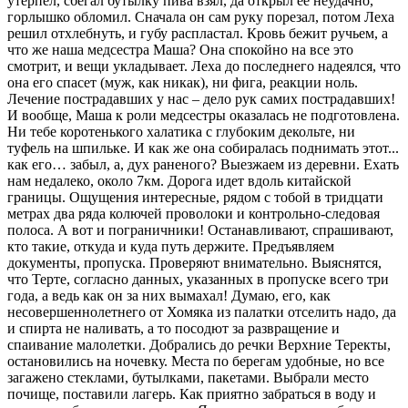
утерпел, сбегал бутылку пива взял, да открыл ее неудачно,
горлышко обломил. Сначала он сам руку порезал, потом Леха
решил отхлебнуть, и губу распластал. Кровь бежит ручьем, а
что же наша медсестра Маша? Она спокойно на все это
смотрит, и вещи укладывает. Леха до последнего надеялся, что
она его спасет (муж, как никак), ни фига, реакции ноль.
Лечение пострадавших у нас – дело рук самих пострадавших!
И вообще, Маша к роли медсестры оказалась не подготовлена.
Ни тебе коротенького халатика с глубоким декольте, ни
туфель на шпильке. И как же она собиралась поднимать этот...
как его… забыл, а, дух раненого? Выезжаем из деревни. Ехать
нам недалеко, около 7км. Дорога идет вдоль китайской
границы. Ощущения интересные, рядом с тобой в тридцати
метрах два ряда колючей проволоки и контрольно-следовая
полоса. А вот и пограничники! Останавливают, спрашивают,
кто такие, откуда и куда путь держите. Предъявляем
документы, пропуска. Проверяют внимательно. Выяснятся,
что Терте, согласно данных, указанных в пропуске всего три
года, а ведь как он за них вымахал! Думаю, его, как
несовершеннолетнего от Хомяка из палатки отселить надо, да
и спирта не наливать, а то посодют за развращение и
спаивание малолетки. Добрались до речки Верхние Теректы,
остановились на ночевку. Места по берегам удобные, но все
загажено стеклами, бутылками, пакетами. Выбрали место
почище, поставили лагерь. Как приятно забраться в воду и