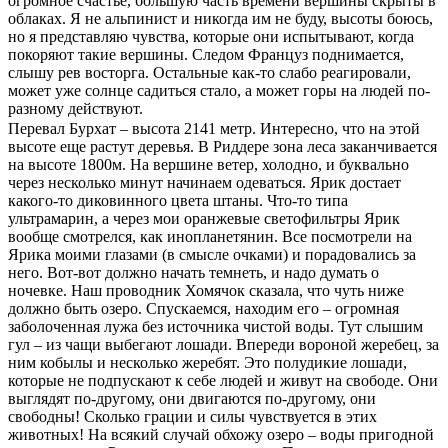
огромное счастье, большую часть времени вершины скрыты в
облаках. Я не альпинист и никогда им не буду, высоты боюсь,
но я представляю чувства, которые они испытывают, когда
покоряют такие вершины. Следом Француз поднимается,
слышу рев восторга. Остальные как-то слабо реагировали,
может уже солнце садиться стало, а может горы на людей по-
разному действуют.
Перевал Бурхат – высота 2141 метр. Интересно, что на этой
высоте еще растут деревья. В Риддере зона леса заканчивается
на высоте 1800м. На вершине ветер, холодно, и буквально
через несколько минут начинаем одеваться. Ярик достает
какого-то диковинного цвета штаны. Что-то типа
ультрамарин, а через мои оранжевые светофильтры Ярик
вообще смотрелся, как инопланетянин. Все посмотрели на
Ярика моими глазами (в смысле очками) и порадовались за
него. Вот-вот должно начать темнеть, и надо думать о
ночевке. Наш проводник Хомячок сказала, что чуть ниже
должно быть озеро. Спускаемся, находим его – огромная
заболоченная лужа без источника чистой воды. Тут слышим
гул – из чащи выбегают лошади. Впереди вороной жеребец, за
ним кобылы и несколько жеребят. Это полудикие лошади,
которые не подпускают к себе людей и живут на свободе. Они
выглядят по-другому, они двигаются по-другому, они
свободны! Сколько грации и силы чувствуется в этих
животных! На всякий случай обхожу озеро – воды пригодной