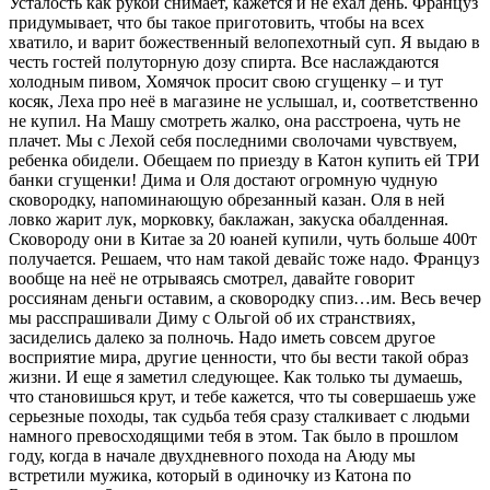
Усталость как рукой снимает, кажется и не ехал день. Француз
придумывает, что бы такое приготовить, чтобы на всех
хватило, и варит божественный велопехотный суп. Я выдаю в
честь гостей полуторную дозу спирта. Все наслаждаются
холодным пивом, Хомячок просит свою сгущенку – и тут
косяк, Леха про неё в магазине не услышал, и, соответственно
не купил. На Машу смотреть жалко, она расстроена, чуть не
плачет. Мы с Лехой себя последними сволочами чувствуем,
ребенка обидели. Обещаем по приезду в Катон купить ей ТРИ
банки сгущенки! Дима и Оля достают огромную чудную
сковородку, напоминающую обрезанный казан. Оля в ней
ловко жарит лук, морковку, баклажан, закуска обалденная.
Сковороду они в Китае за 20 юаней купили, чуть больше 400т
получается. Решаем, что нам такой девайс тоже надо. Француз
вообще на неё не отрываясь смотрел, давайте говорит
россиянам деньги оставим, а сковородку спиз…им. Весь вечер
мы расспрашивали Диму с Ольгой об их странствиях,
засиделись далеко за полночь. Надо иметь совсем другое
восприятие мира, другие ценности, что бы вести такой образ
жизни. И еще я заметил следующее. Как только ты думаешь,
что становишься крут, и тебе кажется, что ты совершаешь уже
серьезные походы, так судьба тебя сразу сталкивает с людьми
намного превосходящими тебя в этом. Так было в прошлом
году, когда в начале двухдневного похода на Аюду мы
встретили мужика, который в одиночку из Катона по