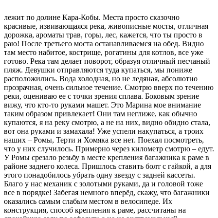
лежит по долине Кара-Кобы. Места просто сказочно
красивые, извивающаяся река, живописные мосты, отличная
дорожка, ароматы трав, горы, лес, кажется, что ты просто в
раю! После третьего моста останавливаемся на обед. Видно
там место набитое, кострище, рогатины для котлов, все уже
готово. Река там делает поворот, образуя отличный песчаный
пляж. Девушки отправляются туда купаться, мы пониже
расположились. Вода холодная, но не ледяная, абсолютно
прозрачная, очень сильное течение. Смотрю вверх по течению
реки, оцениваю ее с точки зрения сплава. Боковым зрение
вижу, что кто-то руками машет. Это Марина мое внимание
таким образом привлекает! Они там неглиже, как обычно
купаются, я на реку смотрю, а не на них, видно обидно стала,
вот она руками и замахала! Уже успели накупаться, а троих
наших – Ромы, Терти и Хомяка все нет. Поехал посмотреть,
что у них случилось. Примерно через километр смотрю – едут.
У Ромы срезало резьбу в месте крепления багажника к раме в
районе заднего колеса. Пришлось ставить болт с гайкой, а для
этого понадобилось убрать одну звезду с задней кассеты.
Благо у нас механик с золотыми руками, да и головой тоже
все в порядке! Забегая немного вперёд, скажу, что багажники
оказались самым слабым местом в велосипеде. Их
конструкция, способ крепления к раме, рассчитаны на