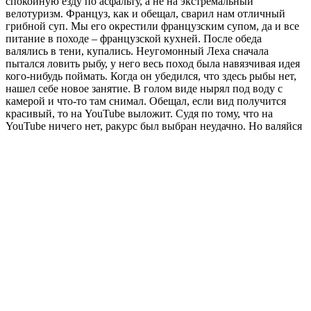
спокойную езду по асфальту, а не на экстремальный
велотуризм. Француз, как и обещал, сварил нам отличный
грибной суп. Мы его окрестили французским супом, да и все
питание в походе – французской кухней. После обеда
валялись в тени, купались. Неугомонный Леха сначала
пытался ловить рыбу, у него весь поход была навязчивая идея
кого-нибудь поймать. Когда он убедился, что здесь рыбы нет,
нашел себе новое занятие. В голом виде нырял под воду с
камерой и что-то там снимал. Обещал, если вид получится
красивый, то на YouTube выложит. Судя по тому, что на
YouTube ничего нет, ракурс был выбран неудачно.
Но валяйся