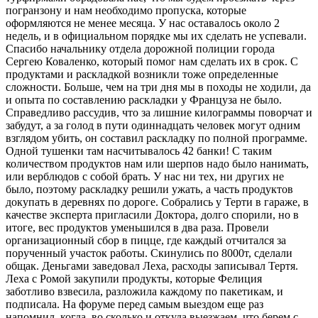
погранзону и нам необходимо пропуска, которые
оформляются не менее месяца. У нас оставалось около 2
недель, и в официальном порядке мы их сделать не успевали.
Спасибо начальнику отдела дорожной полиции города
Сергею Коваленко, который помог нам сделать их в срок. С
продуктами и раскладкой возникли тоже определенные
сложности. Больше, чем на три дня мы в походы не ходили, да
и опыта по составлению раскладки у Француза не было.
Справедливо рассудив, что за лишние килограммы поворчат и
забудут, а за голод в пути одиннадцать человек могут одним
взглядом убить, он составил раскладку по полной программе.
Одной тушенки там насчитывалось 42 банки! С таким
количеством продуктов нам или шерпов надо было нанимать,
или верблюдов с собой брать. У нас ни тех, ни других не
было, поэтому раскладку решили ужать, а часть продуктов
докупать в деревнях по дороге. Собрались у Терти в гараже, в
качестве эксперта пригласили Доктора, долго спорили, но в
итоге, вес продуктов уменьшился в два раза. Провели
организационный сбор в пицце, где каждый отчитался за
порученный участок работы. Скинулись по 8000т, сделали
общак. Деньгами заведовал Леха, расходы записывал Тертя.
Леха с Ромой закупили продукты, которые Фелиция
заботливо взвесила, разложила каждому по пакетикам, и
подписала. На форуме перед самым выездом еще раз
напомнил, когда, во сколько и откуда выезжаем, что берем с