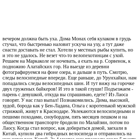
вечером должна быть уха. Дома Монах себя кулаком в грудь
стучал, что быстренько наловит ускуча на уху, а тут даже
снасти доставать не стал. Хотели у местных рыбы купить, но
и это не удалось. Не везет что-то велопехотинцам с ухой.
Решаем на Маркаколе не ночевать, а ехать на р. Сорвенок, к
подножию Алатайских гор. На выезде из деревни
фотографируемся на фоне озера, и дальше в путь. Смотрю,
следы велосипедные впереди. Еще раньше, до Урунхайки, нам
попадались следы велосипедных шин. И тут вижу на горочке
двух груженых байкеров! И это в такой глуши! Подъезжаем -
парень с девушкой, откуда вы спрашиваю, едете? Из Лаоса
говорят. У нас глаз выпал! Познакомились. Дима, высокий,
худой, борода как у Бен-Ладана, Ольга с коротенькой мужской
стрижкой, живут в Краснодаре. Увлекаются велосипедными и
пешими походами, сноубордом, пять месяцев пешком и на
общественном транспорте бродили по Малайзии, потом по
Лаосу. Когда стал вопрос, как добираться домой, заехали в
Китай, купили два гибридных велосипеда и отправились на