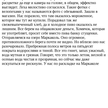
расцветке да еще и камера на голове, в общем, эффектно
выглядит. Леха милостиво согласился. Такие фотки с
велопехами у нас называются фото с обезьянкой. Зашли в
магазин. Нас поразило, что там оказалось мороженное,
которое мы тут же купили. Порадовал так же
свежевыпеченный хлеб, да и холодное пиво оказалось не
лишним. Все берем на общаковские деньги, Хомячок, которая
не употребляет, просит себе вместо пива банку сгущенки.
Отправляемся на озеро Маркаколь. Оно огромное,
противоположного берега почти не видно. Но вблизи оно нас
разочаровало. Прибрежная полоса метров на пятьдесят
покрыта водорослями и тиной. Все это гниет, запах ужасный,
вода мутная и грязная. Говорят, что это только летом, весной и
осенью вода чистая и прозрачная, но сейчас мы даже
искупаться не рискнули.
У нас по раскладке на Маркаколе