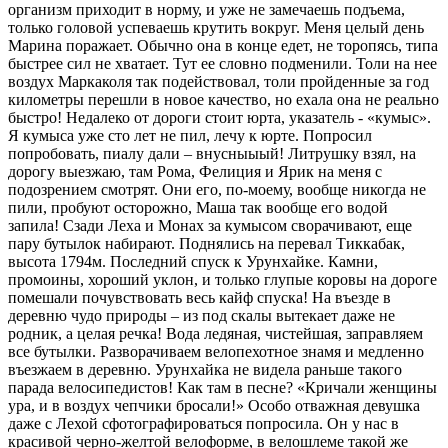
организм приходит в норму, и уже не замечаешь подъема,
только головой успеваешь крутить вокруг. Меня целый день
Марина поражает. Обычно она в конце едет, не торопясь, типа
быстрее сил не хватает. Тут ее словно подменили. Толи на нее
воздух Маркаколя так подействовал, толи пройденные за год
километры перешли в новое качество, но ехала она не реально
быстро! Недалеко от дороги стоит юрта, указатель - «кумыс».
Я кумыса уже сто лет не пил, лечу к юрте. Попросил
попробовать, пиалу дали – внусныыый! Литрушку взял, на
дорогу выезжаю, там Рома, Фелиция и Ярик на меня с
подозрением смотрят. Они его, по-моему, вообще никогда не
пили, пробуют осторожно, Маша так вообще его водой
запила! Сзади Леха и Монах за кумысом сворачивают, еще
пару бутылок набирают. Поднялись на перевал Тиккабак,
высота 1794м. Последний спуск к Урунхайке. Камни,
промоины, хороший уклон, и только глупые коровы на дороге
помешали почувствовать весь кайф спуска! На въезде в
деревню чудо природы – из под скалы вытекает даже не
родник, а целая речка! Вода ледяная, чистейшая, заправляем
все бутылки. Разворачиваем велопехотное знамя и медленно
въезжаем в деревню. Урунхайка не видела раньше такого
парада велосипедистов! Как там в песне? «Кричали женщины
ура, и в воздух чепчики бросали!» Особо отважная девушка
даже с Лехой сфотографироваться попросила. Он у нас в
красивой черно-желтой велоформе, в велошлеме такой же