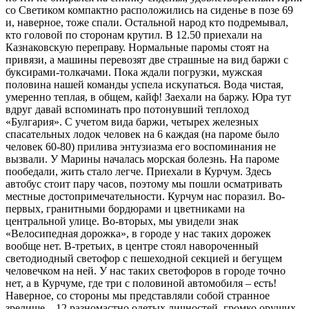
со Светиком компактно расположились на сиденье в позе 69
и, наверное, тоже спали. Остальной народ кто подремывал,
кто головой по сторонам крутил. В 12.50 приехали на
Казнаковскую переправу. Нормальные паромы стоят на
привязи, а машины перевозят две страшные на вид баржи с
буксирами-толкачами. Пока ждали погрузки, мужская
половина нашей команды успела искупаться. Вода чистая,
умеренно теплая, в общем, кайф! Заехали на баржу. Юра тут
вдруг давай вспоминать про потонувший теплоход
«Булгария». С учетом вида баржи, четырех железных
спасательных лодок человек на 6 каждая (на пароме было
человек 60-80) прилива энтузиазма его воспоминания не
вызвали. У Марины началась морская болезнь. На пароме
пообедали, жить стало легче. Приехали в Курчум. Здесь
автобус стоит пару часов, поэтому мы пошли осматривать
местные достопримечательности. Курчум нас поразил. Во-
первых, гранитными бордюрами и цветниками на
центральной улице. Во-вторых, мы увидели знак
«Велосипедная дорожка», в городе у нас таких дорожек
вообще нет. В-третьих, в центре стоял навороченный
светодиодный светофор с пешеходной секцией и бегущем
человечком на ней. У нас таких светофоров в городе точно
нет, а в Курчуме, где три с половиной автомобиля – есть!
Наверное, со стороны мы представляли собой странное
зрелище – 12 разномастно одетых личностей, громко орущих