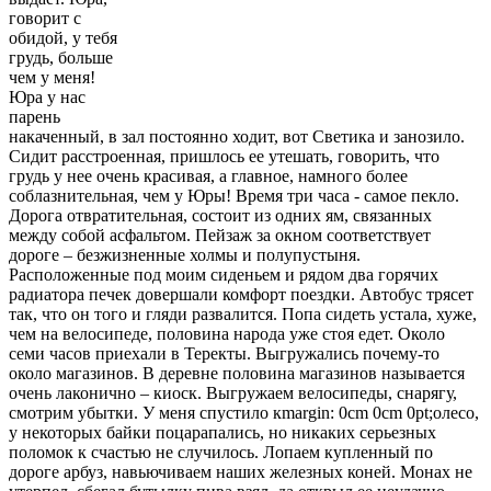
говорит с
обидой, у тебя
грудь, больше
чем у меня!
Юра у нас
парень
накаченный, в зал постоянно ходит, вот Светика и занозило.
Сидит расстроенная, пришлось ее утешать, говорить, что
грудь у нее очень красивая, а главное, намного более
соблазнительная, чем у Юры! Время три часа - самое пекло.
Дорога отвратительная, состоит из одних ям, связанных
между собой асфальтом. Пейзаж за окном соответствует
дороге – безжизненные холмы и полупустыня.
Расположенные под моим сиденьем и рядом два горячих
радиатора печек довершали комфорт поездки. Автобус трясет
так, что он того и гляди развалится. Попа сидеть устала, хуже,
чем на велосипеде, половина народа уже стоя едет. Около
семи часов приехали в Теректы. Выгружались почему-то
около магазинов. В деревне половина магазинов называется
очень лаконично – киоск. Выгружаем велосипеды, снарягу,
смотрим убытки. У меня спустило кmargin: 0cm 0cm 0pt;олесо,
у некоторых байки поцарапались, но никаких серьезных
поломок к счастью не случилось. Лопаем купленный по
дороге арбуз, навьючиваем наших железных коней. Монах не