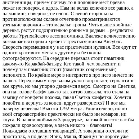
лиственницы, причем почему-то в половине мест бревна
лежат не поперек, а вдоль. Нам на велах конечно все равно, а
на машине, наверное, не очень. С левой стороны на
противоположном склоне отчетливо просматриваются
узенькие дорожки – это маральи тропы. Чуть выше хвойные
деревья, растут подозрительно ровными рядами – результаты
работы Урунхайского лесопитомника. Вдалеке величественно
возвышается горный хребет с трехтысячником Аксубас.
Скорость перемещения у нас практически нулевая. Все едут от
одного красивого места к другому и без конца
фотографируются. На середине перевала стоит памятник
какому-то Каракбай-батыру. Кто такой, чем знаменит, и
почему там памятник стоит (памятник современный)
непонятно. По крайне мере в интернете я про него ничего не
нашел. Перед самым перевалом уклон возрастает, серпантины
все круче, но мы упорно движемся вверх. Смотрю на Светика,
она на голове баффу как-то так хитро завязала, что стала на
завязку от конфеты похожа, такая Светка-конфетка! Хочется
подойти и дернуть за конец, вдруг развернется? И вот мы
наверху перевала! Высота 1792 метра. Удивительно, но по
всей староавстрийке практически не было ни комаров, ни
гнуса. В нашем любимом Зариддерье, на такой высоте нас бы
сожрали кровососущие, а здесь никого – благодать!
Поджидаем отставших товарищей. А товарищи отстали не
просто так, а по делу! Ярик, Маша, Француз по дороге уже