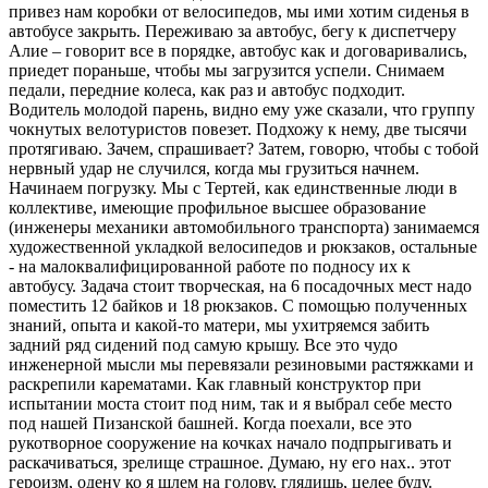
привез нам коробки от велосипедов, мы ими хотим сиденья в
автобусе закрыть. Переживаю за автобус, бегу к диспетчеру
Алие – говорит все в порядке, автобус как и договаривались,
приедет пораньше, чтобы мы загрузится успели. Снимаем
педали, передние колеса, как раз и автобус подходит.
Водитель молодой парень, видно ему уже сказали, что группу
чокнутых велотуристов повезет. Подхожу к нему, две тысячи
протягиваю. Зачем, спрашивает? Затем, говорю, чтобы с тобой
нервный удар не случился, когда мы грузиться начнем.
Начинаем погрузку. Мы с Тертей, как единственные люди в
коллективе, имеющие профильное высшее образование
(инженеры механики автомобильного транспорта) занимаемся
художественной укладкой велосипедов и рюкзаков, остальные
- на малоквалифицированной работе по подносу их к
автобусу. Задача стоит творческая, на 6 посадочных мест надо
поместить 12 байков и 18 рюкзаков. С помощью полученных
знаний, опыта и какой-то матери, мы ухитряемся забить
задний ряд сидений под самую крышу. Все это чудо
инженерной мысли мы перевязали резиновыми растяжками и
раскрепили карематами. Как главный конструктор при
испытании моста стоит под ним, так и я выбрал себе место
под нашей Пизанской башней. Когда поехали, все это
рукотворное сооружение на кочках начало подпрыгивать и
раскачиваться, зрелище страшное. Думаю, ну его нах.. этот
героизм, одену ко я шлем на голову, глядишь, целее буду.