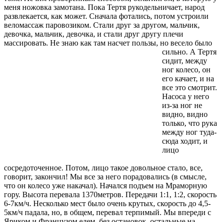
меня ножовка замотана. Пока Тертя рукодельничает, народ
развлекается, как может. Сначала фотались, потом устроили
веломассаж паровозиком. Стали друг за другом, мальчик,
девочка, мальчик, девочка, и стали друг другу плечи
массировать. Не знаю как там насчет пользы, но весело было
сильно.
А Тертя
сидит, между
ног колесо, он
его качает, и на
все это смотрит.
Насоса у него
из-за ног не
видно, видно
только, что рука
между ног туда-
сюда ходит, и
лицо
сосредоточенное. Потом, лицо такое довольное стало, все,
говорит, закончил! Мы все за него порадовались (в смысле,
что он колесо уже накачал). Начался подъем на Мраморную
гору. Высота перевала 1370метров. Передачи 1:1, 1:2, скорость
6-7км/ч. Несколько мест было очень крутых, скорость до 4,5-
5км/ч падала, но, в общем, перевал терпимый. Мы впереди с
Яриком и Французом едем, без остановок, остальные на