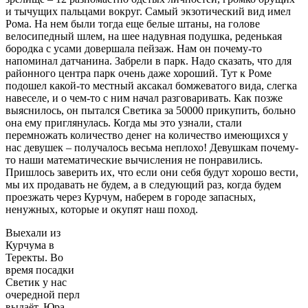
и тычущих пальцами вокруг. Самый экзотический вид имел
Рома. На нем были тогда еще белые штаны, на голове
велосипедный шлем, на шее надувная подушка, реденькая
бородка с усами довершала пейзаж. Нам он почему-то
напоминал датчанина. Забрели в парк. Надо сказать, что для
районного центра парк очень даже хороший. Тут к Роме
подошел какой-то местный аксакал бомжеватого вида, слегка
навеселе, и о чем-то с ним начал разговаривать. Как позже
выяснилось, он пытался Светика за 50000 прикупить, больно
она ему приглянулась. Когда мы это узнали, стали
перемножать количество денег на количество имеющихся у
нас девушек – получалось весьма неплохо! Девушкам почему-
то наши математические вычисления не понравились.
Пришлось заверить их, что если они себя будут хорошо вести,
мы их продавать не будем, а в следующий раз, когда будем
проезжать через Курчум, наберем в городе запасных,
ненужных, которые и окупят наш поход.
Выехали из
Курчума в
Теректы. Во
время посадки
Светик у нас
очередной перл
выдаёт. Юра,