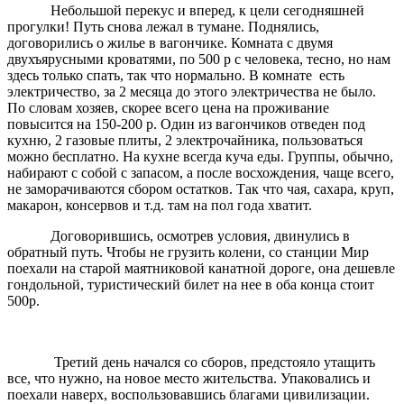
Небольшой перекус и вперед, к цели сегодняшней
прогулки! Путь снова лежал в тумане. Поднялись,
договорились о жилье в вагончике. Комната с двумя
двухъярусными кроватями, по 500 р с человека, тесно, но нам
здесь только спать, так что нормально. В комнате есть
электричество, за 2 месяца до этого электричества не было.
По словам хозяев, скорее всего цена на проживание
повысится на 150-200 р. Один из вагончиков отведен под
кухню, 2 газовые плиты, 2 электрочайника, пользоваться
можно бесплатно. На кухне всегда куча еды. Группы, обычно,
набирают с собой с запасом, а после восхождения, чаще всего,
не заморачиваются сбором остатков. Так что чая, сахара, круп,
макарон, консервов и т.д. там на пол года хватит.
Договорившись, осмотрев условия, двинулись в
обратный путь. Чтобы не грузить колени, со станции Мир
поехали на старой маятниковой канатной дороге, она дешевле
гондольной, туристический билет на нее в оба конца стоит
500р.
Третий день начался со сборов, предстояло утащить
все, что нужно, на новое место жительства. Упаковались и
поехали наверх, воспользовавшись благами цивилизации.