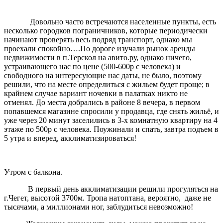
Довольно часто встречаются населенные пункты, есть
несколько городков пограничников, которые периодически
начинают проверять весь подряд транспорт, однако мы
проехали спокойно….По дороге изучали рынок аренды
недвижимости в п.Терскол на авито.ру, однако ничего,
устраивающего нас по цене (500-600р с человека) и
свободного на интересующие нас даты, не было, поэтому
решили, что на месте определиться с жильем будет проще; в
крайнем случае вариант ночевки в палатках никто не
отменял. До места добрались в районе 8 вечера, в первом
попавшемся магазине спросили у продавца, где снять жильё, и
уже через 20 минут заселились в 3-х комнатную квартиру на 4
этаже по 500р с человека. Поужинали и спать, завтра подъем в
5 утра и вперед, акклиматизироваться!
Утром с балкона.
В первый день акклиматизации решили прогуляться на
г.Чегет, высотой 3700м. Тропа натоптана, вероятно, даже не
тысячами, а миллионами ног, заблудиться невозможно!