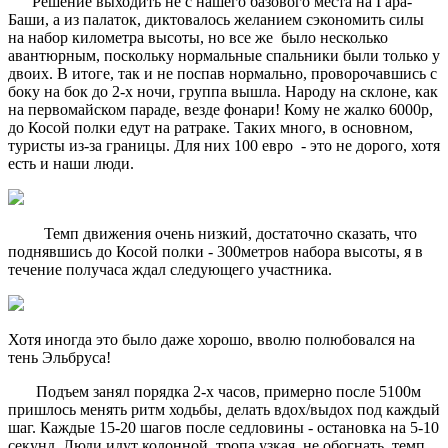
Решение выходить не с нашего базового места на Гара-
Баши, а из палаток, диктовалось желанием сэкономить силы
на набор километра высоты, но все же было несколько
авантюрным, поскольку нормальные спальники были только у
двоих. В итоге, так и не поспав нормально, проворочавшись с
боку на бок до 2-х ночи, группа вышла. Народу на склоне, как
на первомайском параде, везде фонари! Кому не жалко 6000р,
до Косой полки едут на ратраке. Таких много, в основном,
туристы из-за границы. Для них 100 евро - это не дорого, хотя
есть и наши люди.
Темп движения очень низкий, достаточно сказать, что
поднявшись до Косой полки - 300метров набора высоты, я в
течение получаса ждал следующего участника.
Хотя иногда это было даже хорошо, вволю полюбовался на
тень Эльбруса!
Подъем занял порядка 2-х часов, примерно после 5100м
пришлось менять ритм ходьбы, делать вдох/выдох под каждый
шаг. Каждые 15-20 шагов после седловины - остановка на 5-10
секунд. Люди идут колонной, тропа узкая, не обогнать, темп