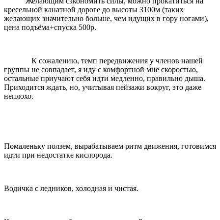
Желающим сэкономить силы, можно прокатиться на
кресельной канатной дороге до высоты 3100м (таких
желающих значительно больше, чем идущих в гору ногами),
цена подъёма+спуска 500р.
К сожалению, темп передвижения у членов нашей
группы не совпадает, я иду с комфортной мне скоростью,
остальные приучают себя идти медленно, правильно дыша.
Приходится ждать, но, учитывая пейзажи вокруг, это даже
неплохо.
Помаленьку ползем, вырабатываем ритм движения, готовимся
идти при недостатке кислорода.
Водичка с ледников, холодная и чистая.