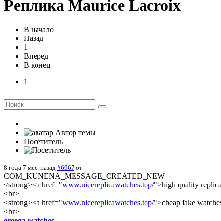
Реплика Maurice Lacroix
В начало
Назад
1
Вперед
В конец
1
Автор темы
Посетитель
8 года 7 мес. назад
#6967
от
COM_KUNENA_MESSAGE_CREATED_NEW
<strong><a href="
www.nicereplicawatches.top/
">high quality replic
<br>
<strong><a href="
www.nicereplicawatches.top/
">cheap fake watche
<br>
omega watches