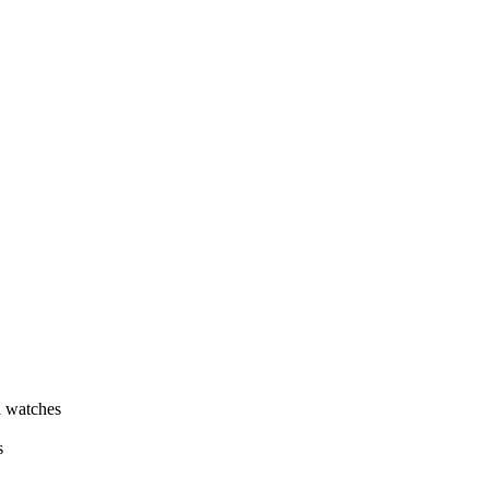
a watches
s