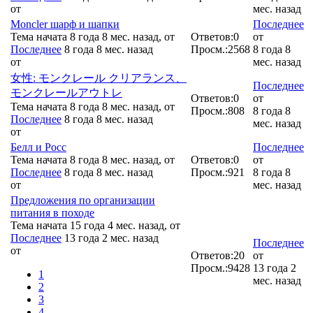
от
мес. назад
Moncler шарф и шапки
Последнее
Тема начата 8 года 8 мес. назад, от
Ответов:
0
от
Последнее
8 года 8 мес. назад
Просм.:
2568
8 года 8
от
мес. назад
女性: モンクレール クリアランス、
Последнее
モンクレールアウトレ
Ответов:
0
от
Тема начата 8 года 8 мес. назад, от
Просм.:
808
8 года 8
Последнее
8 года 8 мес. назад
мес. назад
от
Белл и Росс
Последнее
Тема начата 8 года 8 мес. назад, от
Ответов:
0
от
Последнее
8 года 8 мес. назад
Просм.:
921
8 года 8
от
мес. назад
Предложения по организации
питания в походе
Тема начата 15 года 4 мес. назад, от
Последнее
13 года 2 мес. назад
Последнее
от
Ответов:
20
от
Просм.:
9428
13 года 2
1
мес. назад
2
3
4