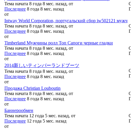
Тема начата 8 года 8 мес. назад, от
О
Последнее
8 года 8 мес. назад
П
от
Intway World Corporation, португальский сбор iw502121 мужч
Тема начата 8 года 8 мес. назад, от
О
Последнее
8 года 8 мес. назад
П
от
Timberland Мужчины ролл Топ Сапоги черные гладки
Тема начата 8 года 8 мес. назад, от
О
Последнее
8 года 8 мес. назад
П
от
2014新しいティンバーランドブーツ
О
Тема начата 8 года 8 мес. назад, от
П
Последнее
8 года 8 мес. назад
от
Продажа Christian Louboutin
Тема начата 8 года 8 мес. назад, от
О
Последнее
8 года 8 мес. назад
П
от
Баннерообмен
Тема начата 12 года 5 мес. назад, от
О
Последнее
12 года 5 мес. назад
П
от