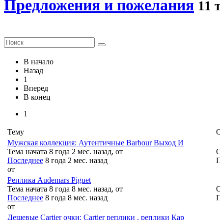
Предложения и пожелания
11 
В начало
Назад
1
Вперед
В конец
1
Тему
О
Мужская коллекция: Аутентичные Barbour Выход И
Тема начата 8 года 2 мес. назад, от
О
Последнее
8 года 2 мес. назад
П
от
Реплика Audemars Piguet
Тема начата 8 года 8 мес. назад, от
О
Последнее
8 года 8 мес. назад
П
от
Дешевые Cartier очки: Cartier реплики , реплики Кар