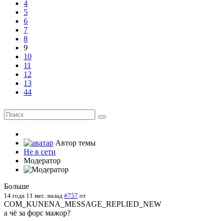
4
5
6
7
8
9
10
11
12
13
44
Автор темы
Не в сети
Модератор
Больше
14 года 11 мес. назад
#757
от
COM_KUNENA_MESSAGE_REPLIED_NEW
а чё за форс мажор?