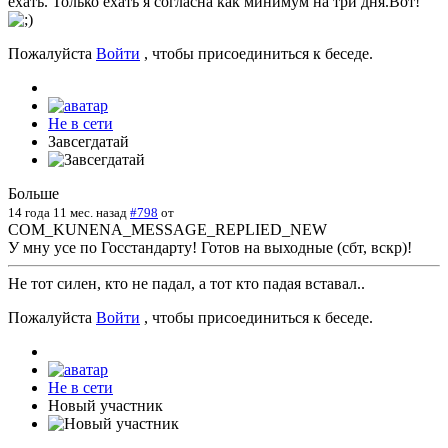
ехать. Только ехать я согласна как минимум на три дня.Вот!
Пожалуйста
Войти
, чтобы присоединиться к беседе.
Не в сети
Завсегдатай
Больше
14 года 11 мес. назад
#798
от
COM_KUNENA_MESSAGE_REPLIED_NEW
У мну усе по Госстандарту! Готов на выходные (сбт, вскр)!
Не тот силен, кто не падал, а тот кто падая вставал..
Пожалуйста
Войти
, чтобы присоединиться к беседе.
Не в сети
Новый участник