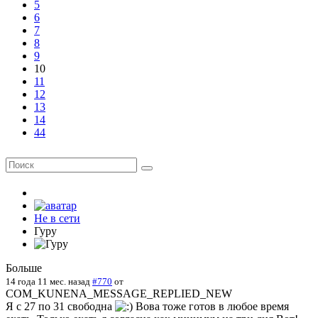
5
6
7
8
9
10
11
12
13
14
44
Не в сети
Гуру
Больше
14 года 11 мес. назад
#770
от
COM_KUNENA_MESSAGE_REPLIED_NEW
Я с 27 по 31 свободна
Вова тоже готов в любое время