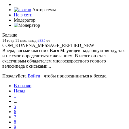
Автор темы
Не в сети
Модератор
Больше
14 года 11 мес. назад
#835
от
COM_KUNENA_MESSAGE_REPLIED_NEW
Вчера, восьмиклассник Вася М. увидев падающую звезду, так
и не смог определиться с желанием. В итоге он стал
счастливым обладателем многоскоростного горного
велосипеда с сиськами...
Пожалуйста
Войти
, чтобы присоединиться к беседе.
В начало
Назад
1
...
5
6
7
8
9