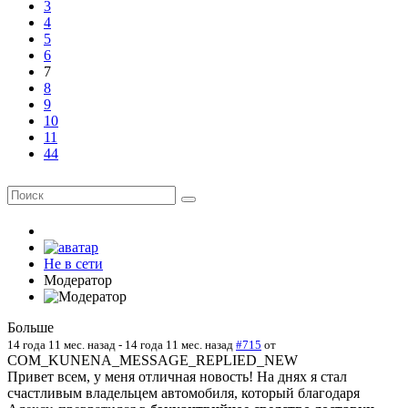
3
4
5
6
7
8
9
10
11
44
Не в сети
Модератор
Больше
14 года 11 мес. назад
-
14 года 11 мес. назад
#715
от
COM_KUNENA_MESSAGE_REPLIED_NEW
Привет всем, у меня отличная новость! На днях я стал
счастливым владельцем автомобиля, который благодаря