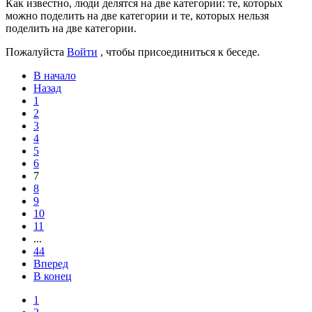
Как известно, люди делятся на две категории: те, которых
можно поделить на две категории и те, которых нельзя
поделить на две категории.
Пожалуйста
Войти
, чтобы присоединиться к беседе.
В начало
Назад
1
2
3
4
5
6
7
8
9
10
11
...
44
Вперед
В конец
1