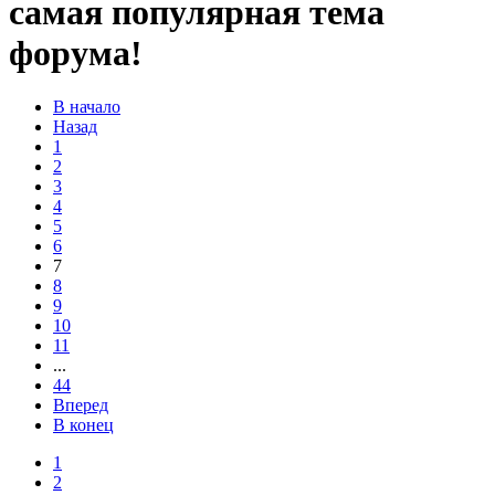
самая популярная тема
форума!
В начало
Назад
1
2
3
4
5
6
7
8
9
10
11
...
44
Вперед
В конец
1
2