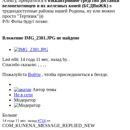
Алексу, превратился в
бэккантрийное средство доставки
велопехотинцев и их железных коней (БСДВиЖК)
в
труднодоступные районы нашей Родины, ну или можно
просто "Тертязик")))
P/S/ Фоты будут позже.
Вложение IMG_2381.JPG не найдено
Last edit: 14 года 11 мес. назад by
.
Спасибо сказали:
,
,
,
,
Пожалуйста
Войти
, чтобы присоединиться к беседе.
Автор темы
Не в сети
Модератор
Больше
14 года 11 мес. назад
#716
от
COM_KUNENA_MESSAGE_REPLIED_NEW