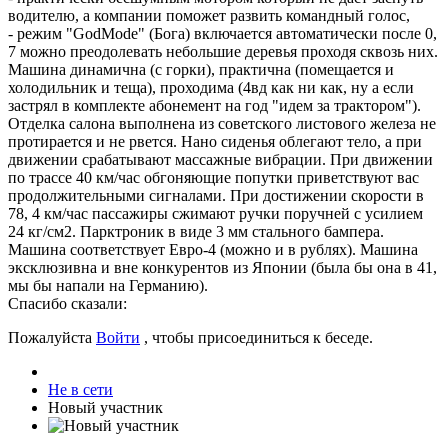
водителю, а компании поможет развить командный голос,
- режим "GodMode" (Бога) включается автоматически после 0,
7 можно преодолевать небольшие деревья проходя сквозь них.
Машина динамична (с горки), практична (помещается и
холодильник и теща), проходима (4вд как ни как, ну а если
застрял в комплекте абонемент на год "идем за трактором").
Отделка салона выполнена из советского листового железа не
протирается и не рвется. Нано сиденья облегают тело, а при
движении срабатывают массажные вибрации. При движении
по трассе 40 км/час обгоняющие попутки приветствуют вас
продолжительными сигналами. При достижении скорости в
78, 4 км/час пассажиры сжимают ручки поручней с усилием
24 кг/см2. Парктроник в виде 3 мм стального бампера.
Машина соответствует Евро-4 (можно и в рублях). Машина
эксклюзивна и вне конкурентов из Японии (была бы она в 41,
мы бы напали на Германию).
Спасибо сказали:
Пожалуйста
Войти
, чтобы присоединиться к беседе.
Не в сети
Новый участник