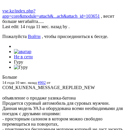
vse.kz/index.php?
app=core&module=attach&...ach&attach_id=103651
, весит
больше мегабайта.....
Last edit: 14 года 11 мес. назад by
.
Пожалуйста
Войти
, чтобы присоединиться к беседе.
Не в сети
Гуру
Больше
14 года 10 мес. назад
#902
от
COM_KUNENA_MESSAGE_REPLIED_NEW
объявление о продаже уазика-батона
Продается суровый автомобиль для суровых мужчин.
Данная модель УАЗ-а оборудована всеми необходимыми для
поездок с друзьями опциями:
- просторным салоном в котором можно свободно
перемещаться на поворотах,
- практически бесшумным мотором который не даст заснуть