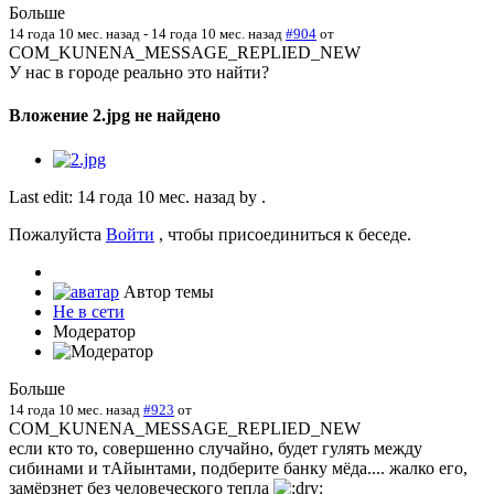
Больше
14 года 10 мес. назад
-
14 года 10 мес. назад
#904
от
COM_KUNENA_MESSAGE_REPLIED_NEW
У нас в городе реально это найти?
Вложение 2.jpg не найдено
Last edit: 14 года 10 мес. назад by
.
Пожалуйста
Войти
, чтобы присоединиться к беседе.
Автор темы
Не в сети
Модератор
Больше
14 года 10 мес. назад
#923
от
COM_KUNENA_MESSAGE_REPLIED_NEW
если кто то, совершенно случайно, будет гулять между
сибинами и тАйынтами, подберите банку мёда.... жалко его,
замёрзнет без человеческого тепла