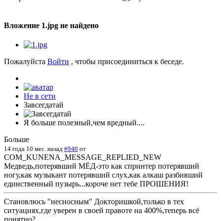
Вложение 1.jpg не найдено
Пожалуйста
Войти
, чтобы присоединиться к беседе.
Не в сети
Завсегдатай
Я больше полезный,чем вредный....
Больше
14 года 10 мес. назад
#940
от
COM_KUNENA_MESSAGE_REPLIED_NEW
Медведь,потерявший МЁД-это как спринтер потерявший
ногу,как музыкант потерявший слух,как алкаш разбивший
единственный пузырь...короче нет тебе ПРОШЕНИЯ!
Становлюсь "несносным" Докторишкой,только в тех
ситуациях,где уверен в своей правоте на 400%,теперь всё
понятно?