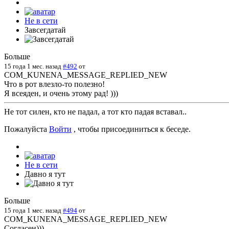
Не в сети
Завсегдатай
Больше
15 года 1 мес. назад
#492
от
COM_KUNENA_MESSAGE_REPLIED_NEW
Что в рот влезло-то полезно!
Я всеяден, и очень этому рад! )))
Не тот силен, кто не падал, а тот кто падая вставал..
Пожалуйста
Войти
, чтобы присоединиться к беседе.
Не в сети
Давно я тут
Больше
15 года 1 мес. назад
#494
от
COM_KUNENA_MESSAGE_REPLIED_NEW
Согласен)))