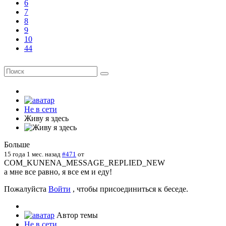
6
7
8
9
10
44
Не в сети
Живу я здесь
Больше
15 года 1 мес. назад
#471
от
COM_KUNENA_MESSAGE_REPLIED_NEW
а мне все равно, я все ем и еду!
Пожалуйста
Войти
, чтобы присоединиться к беседе.
Автор темы
Не в сети