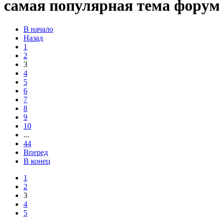
самая популярная тема форум
В начало
Назад
1
2
3
4
5
6
7
8
9
10
...
44
Вперед
В конец
1
2
3
4
5